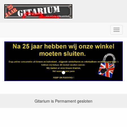
Menu
Gitaarwinkel
Vorige
Volg
Gitarium is Permament gesloten